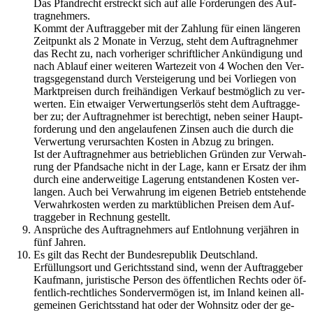
Das Pfand­recht er­streckt sich auf alle For­de­run­gen des Auf­
trag­neh­mers.
Kommt der Auf­trag­ge­ber mit der Zah­lung für einen län­ge­ren
Zeit­punkt als 2 Mo­na­te in Ver­zug, steht dem Auf­trag­neh­mer
das Recht zu, nach vor­he­ri­ger schrift­li­cher An­kün­di­gung und
nach Ab­lauf einer wei­te­ren War­te­zeit von 4 Wo­chen den Ver­
trags­ge­gen­stand durch Ver­stei­ge­rung und bei Vor­lie­gen von
Markt­prei­sen durch frei­hän­di­gen Ver­kauf best­mög­lich zu ver­
wer­ten. Ein et­wai­ger Ver­wer­tungs­er­lös steht dem Auf­trag­ge­
ber zu; der Auf­trag­neh­mer ist be­rech­tigt, neben sei­ner Haupt­
for­de­rung und den an­ge­lau­fe­nen Zin­sen auch die durch die
Ver­wer­tung ver­ur­sach­ten Kos­ten in Abzug zu brin­gen.
Ist der Auf­trag­neh­mer aus be­trieb­li­chen Grün­den zur Ver­wah­
rung der Pfand­sa­che nicht in der Lage, kann er Er­satz der ihm
durch eine an­der­wei­ti­ge La­ge­rung ent­stan­de­nen Kos­ten ver­
lan­gen. Auch bei Ver­wah­rung im ei­ge­nen Be­trieb ent­ste­hen­de
Ver­wahr­kos­ten wer­den zu markt­üb­li­chen Prei­sen dem Auf­
trag­ge­ber in Rech­nung ge­stellt.
An­sprü­che des Auf­trag­neh­mers auf Ent­loh­nung ver­jäh­ren in
fünf Jah­ren.
Es gilt das Recht der Bun­des­re­pu­blik Deutsch­land.
Er­fül­lungs­ort und Ge­richts­stand sind, wenn der Auf­trag­ge­ber
Kauf­mann, ju­ris­ti­sche Per­son des öf­fent­li­chen Rechts oder öf­
fent­lich-recht­li­ches Son­der­ver­mö­gen ist, im In­land kei­nen all­
ge­mei­nen Ge­richts­stand hat oder der Wohn­sitz oder der ge­