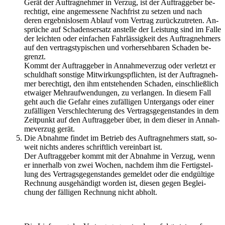
Gerät der Auf­trag­neh­mer in Ver­zug, ist der Auf­trag­ge­ber be­
rech­tigt, eine an­ge­mes­se­ne Nach­frist zu set­zen und nach
deren er­geb­nis­lo­sem Ab­lauf vom Ver­trag zu­rück­zu­tre­ten. An­
sprü­che auf Scha­dens­er­satz an­stel­le der Leis­tung sind im Falle
der leich­ten oder ein­fa­chen Fahr­läs­sig­keit des Auf­trag­neh­mers
auf den ver­trags­ty­pi­schen und vor­her­seh­ba­ren Scha­den be­
grenzt.
Kommt der Auf­trag­ge­ber in An­nah­me­ver­zug oder ver­letzt er
schuld­haft sons­ti­ge Mit­wir­kungs­pflich­ten, ist der Auf­trag­neh­
mer be­rech­tigt, den ihm ent­ste­hen­den Scha­den, ein­schließ­lich
et­wai­ger Mehr­auf­wen­dun­gen, zu ver­lan­gen. In die­sem Fall
geht auch die Ge­fahr eines zu­fäl­li­gen Un­ter­gangs oder einer
zu­fäl­li­gen Ver­schlech­te­rung des Ver­trags­ge­gen­stan­des in dem
Zeit­punkt auf den Auf­trag­ge­ber über, in dem die­ser in An­nah­
me­ver­zug gerät.
Die Ab­nah­me fin­det im Be­trieb des Auf­trag­neh­mers statt, so­
weit nichts an­de­res schrift­lich ver­ein­bart ist.
Der Auf­trag­ge­ber kommt mit der Ab­nah­me in Ver­zug, wenn
er in­ner­halb von zwei Wo­chen, nach­dem ihm die Fer­tig­stel­
lung des Ver­trags­ge­gen­stan­des ge­mel­det oder die end­gül­ti­ge
Rech­nung aus­ge­hän­digt wor­den ist, die­sen gegen Be­glei­
chung der fäl­li­gen Rech­nung nicht ab­holt.