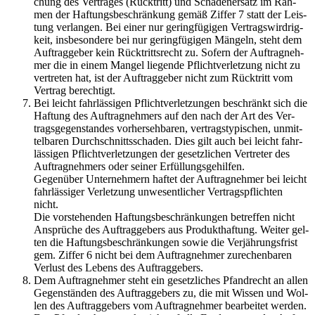
chung des Ver­tra­ges (Rück­tritt) und Scha­den­er­satz im Rah­
men der Haf­tungs­be­schrän­kung gemäß Zif­fer 7 statt der Leis­
tung ver­lan­gen. Bei einer nur ge­ring­fü­gi­gen Ver­trags­wir­drig­
keit, ins­be­son­de­re bei nur ge­ring­fü­gi­gen Män­geln, steht dem
Auf­trag­ge­ber kein Rück­tritts­recht zu. So­fern der Auf­trag­neh­
mer die in einem Man­gel lie­gen­de Pflicht­ver­let­zung nicht zu
ver­tre­ten hat, ist der Auf­trag­ge­ber nicht zum Rück­tritt vom
Ver­trag be­rech­tigt.
Bei leicht fahr­läs­si­gen Pflicht­ver­let­zun­gen be­schränkt sich die
Haf­tung des Auf­trag­neh­mers auf den nach der Art des Ver­
trags­ge­gen­stan­des vor­her­seh­ba­ren, ver­trags­ty­pi­schen, un­mit­
tel­ba­ren Durch­schnitts­scha­den. Dies gilt auch bei leicht fahr­
läs­si­gen Pflicht­ver­let­zun­gen der ge­setz­li­chen Ver­tre­ter des
Auf­trag­neh­mers oder sei­ner Er­fül­lungs­ge­hil­fen.
Ge­gen­über Un­ter­neh­mern haf­tet der Auf­trag­neh­mer bei leicht
fahr­läs­si­ger Ver­let­zung un­we­sent­li­cher Ver­trags­pflich­ten
nicht.
Die vor­ste­hen­den Haf­tungs­be­schrän­kun­gen be­tref­fen nicht
An­sprü­che des Auf­trag­ge­bers aus Pro­dukt­haf­tung. Wei­ter gel­
ten die Haf­tungs­be­schrän­kun­gen sowie die Ver­jäh­rungs­frist
gem. Zif­fer 6 nicht bei dem Auf­trag­neh­mer zu­re­chen­ba­ren
Ver­lust des Le­bens des Auf­trag­ge­bers.
Dem Auf­trag­neh­mer steht ein ge­setz­li­ches Pfand­recht an allen
Ge­gen­stän­den des Auf­trag­ge­bers zu, die mit Wis­sen und Wol­
len des Auf­trag­ge­bers vom Auf­trag­neh­mer be­ar­bei­tet wer­den.