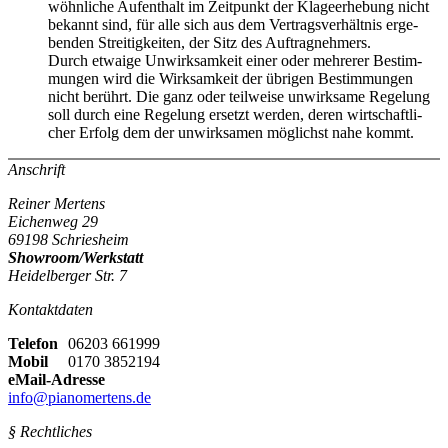
wöhn­li­che Auf­ent­halt im Zeit­punkt der Kla­ge­er­he­bung nicht
be­kannt sind, für alle sich aus dem Ver­trags­ver­hält­nis er­ge­
ben­den Strei­tig­kei­ten, der Sitz des Auf­trag­neh­mers.
Durch et­wai­ge Un­wirk­sam­keit einer oder meh­re­rer Be­stim­
mun­gen wird die Wirk­sam­keit der üb­ri­gen Be­stim­mun­gen
nicht be­rührt. Die ganz oder teil­wei­se un­wirk­sa­me Re­ge­lung
soll durch eine Re­ge­lung er­setzt wer­den, deren wirt­schaft­li­
cher Er­folg dem der un­wirk­sa­men mög­lichst nahe kommt.
Anschrift
Reiner Mertens
Eichenweg 29
69198 Schriesheim
Showroom/Werkstatt
Heidelberger Str. 7
Kontaktdaten
Telefon
06203 661999
Mobil
0170 3852194
eMail-Adresse
info@pianomertens.de
§ Rechtliches