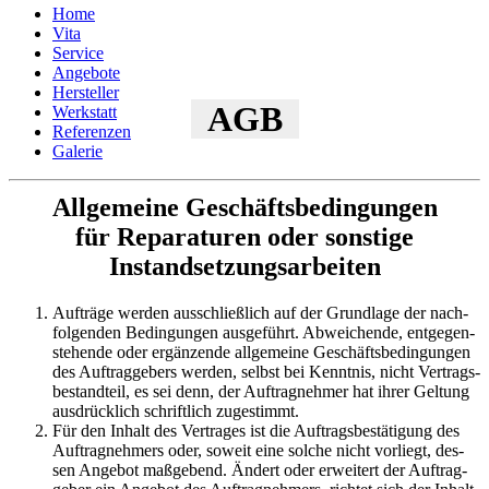
Home
Vita
Service
Angebote
Hersteller
AGB
Werkstatt
Referenzen
Galerie
Allgemeine Geschäftsbedingungen
für Reparaturen oder sonstige
Instandsetzungsarbeiten
Auf­trä­ge wer­den aus­schließ­lich auf der Grund­la­ge der nach­
fol­gen­den Be­din­gun­gen aus­ge­führt. Ab­wei­chen­de, ent­ge­gen­
ste­hen­de oder er­gän­zen­de all­ge­mei­ne Ge­schäfts­be­din­gun­gen
des Auf­trag­ge­bers wer­den, selbst bei Kennt­nis, nicht Ver­trags­
be­stand­teil, es sei denn, der Auf­trag­neh­mer hat ihrer Gel­tung
aus­drück­lich schrift­lich zu­ge­stimmt.
Für den In­halt des Ver­tra­ges ist die Auf­trags­be­stä­ti­gung des
Auf­trag­neh­mers oder, so­weit eine sol­che nicht vor­liegt, des­
sen An­ge­bot maß­ge­bend. Än­dert oder er­wei­tert der Auf­trag­