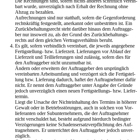
Die Rech­nun­gen sind, so­fern nichts an­de­res schrift­lich ver­ein­
bart wurde, un­ver­züg­lich nach Er­halt der Rech­nung ohne
Abzug zu be­zah­len.
Auf­rech­nun­gen sind nur statt­haft, so­fern die Ge­gen­for­de­rung
rechts­kräf­tig fest­ge­stellt, an­er­kannt oder un­be­strit­ten ist. Ein
Zu­rück­be­hal­tungs­recht steht dar­über hin­aus dem Auf­trag­ge­
ber nur in­so­weit zu, als der Grund des Zu­rück­be­hal­tungs­
rechts auf dem glei­chen Ver­trags­ver­hält­nis be­ruht.
Es gilt, so­fern ver­bind­lich ver­ein­bart, die je­weils an­ge­ge­be­ne
Fer­tig­stel­lung- bzw. Lie­fer­zeit. Lie­fe­run­gen vor Ab­lauf der
Lie­fer­zeit und Teil­lie­fe­run­gen sind zu­läs­sig, so­fern dies für
den Auf­trag­ge­ber nicht un­zu­mut­bar ist.
Än­dern oder er­wei­tern der Auf­trag­ge­ber den ur­sprüng­lich
ver­ein­bar­ten Ar­beits­um­fang und ver­zö­gert sich die Fer­tig­stel­
lung bzw. Lie­fe­rung da­durch, haf­tet der Auf­trag­neh­mer dafür
nicht. Er nennt dem Auf­trag­ge­ber unter An­ga­be der Grün­de
je­doch un­ver­züg­lich einen neuen Fer­tig­stel­lungs- bzw. Lie­fer­
ter­min.
Liegt die Ur­sa­che der Nicht­ein­hal­tung des Ter­mins in hö­he­rer
Ge­walt oder in Be­triebs­stö­run­gen, auch in sol­chen von Vor­
lie­fe­ran­ten oder Sub­un­ter­neh­mern, die der Auf­trag­neh­mer
nicht ver­schul­det hat, be­steht auf­grund hier­durch be­ding­ter
Ver­zö­ge­run­gen keine Scha­dens­er­satz­ver­pflich­tung des Auf­
trag­neh­mers. Er un­ter­rich­tet den Auf­trag­ge­ber je­doch un­ver­
züg­lich.