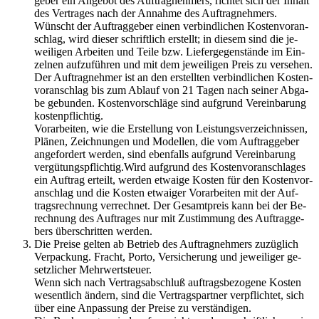
ge­ber ein An­ge­bot des Auf­trag­neh­mers, rich­tet sich der In­halt
des Ver­tra­ges nach der An­nah­me des Auf­trag­neh­mers.
Wünscht der Auf­trag­ge­ber einen ver­bind­li­chen Kos­ten­vor­an­
schlag, wird die­ser schrift­lich er­stellt; in die­sem sind die je­
wei­li­gen Ar­bei­ten und Teile bzw. Lie­fer­ge­gen­stän­de im Ein­
zel­nen auf­zu­füh­ren und mit dem je­wei­li­gen Preis zu ver­se­hen.
Der Auf­trag­neh­mer ist an den er­stell­ten ver­bind­li­chen Kos­ten­
vor­an­schlag bis zum Ab­lauf von 21 Tagen nach sei­ner Ab­ga­
be ge­bun­den. Kos­ten­vor­schlä­ge sind auf­grund Ver­ein­ba­rung
kos­ten­pflich­tig.
Vor­ar­bei­ten, wie die Er­stel­lung von Leis­tungs­ver­zeich­nis­sen,
Plä­nen, Zeich­nun­gen und Mo­del­len, die vom Auf­trag­ge­ber
an­ge­for­dert wer­den, sind eben­falls auf­grund Ver­ein­ba­rung
ver­gü­tungs­pflich­tig.Wird auf­grund des Kos­ten­vor­an­schla­ges
ein Auf­trag er­teilt, wer­den et­wai­ge Kos­ten für den Kos­ten­vor­
an­schlag und die Kos­ten et­wai­ger Vor­ar­bei­ten mit der Auf­
trags­rech­nung ver­rech­net. Der Ge­samt­preis kann bei der Be­
rech­nung des Auf­tra­ges nur mit Zu­stim­mung des Auf­trag­ge­
bers über­schrit­ten wer­den.
Die Prei­se gel­ten ab Be­trieb des Auf­trag­neh­mers zu­züg­lich
Ver­pa­ckung. Fracht, Porto, Ver­si­che­rung und je­wei­li­ger ge­
setz­li­cher Mehr­wert­steu­er.
Wenn sich nach Ver­trags­ab­schluß auf­trags­be­zo­ge­ne Kos­ten
we­sent­lich än­dern, sind die Ver­trags­part­ner ver­pflich­tet, sich
über eine An­pas­sung der Prei­se zu ver­stän­di­gen.