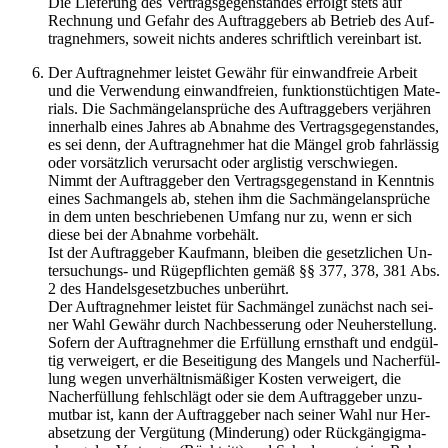
Die Lie­fe­rung des Ver­trags­ge­gen­stan­des er­folgt stets auf
Rech­nung und Ge­fahr des Auf­trag­ge­bers ab Be­trieb des Auf­
trag­neh­mers, so­weit nichts an­de­res schrift­lich ver­ein­bart ist.
Der Auf­trag­neh­mer leis­tet Ge­währ für ein­wand­freie Ar­beit
und die Ver­wen­dung ein­wand­frei­en, funk­ti­ons­tüch­ti­gen Ma­te­
ri­als. Die Sach­män­gel­an­sprü­che des Auf­trag­ge­bers ver­jäh­ren
in­ner­halb eines Jah­res ab Ab­nah­me des Ver­trags­ge­gen­stan­des,
es sei denn, der Auf­trag­neh­mer hat die Män­gel grob fahr­läs­sig
oder vor­sätz­lich ver­ur­sacht oder arg­lis­tig ver­schwie­gen.
Nimmt der Auf­trag­ge­ber den Ver­trags­ge­gen­stand in Kennt­nis
eines Sach­man­gels ab, ste­hen ihm die Sach­män­gel­an­sprü­che
in dem unten be­schrie­be­nen Um­fang nur zu, wenn er sich
diese bei der Ab­nah­me vor­be­hält.
Ist der Auf­trag­ge­ber Kauf­mann, blei­ben die ge­setz­li­chen Un­
ter­su­chungs- und Rü­ge­pflich­ten gemäß §§ 377, 378, 381 Abs.
2 des Han­dels­ge­setz­bu­ches un­be­rührt.
Der Auf­trag­neh­mer leis­tet für Sach­män­gel zu­nächst nach sei­
ner Wahl Ge­währ durch Nach­bes­se­rung oder Neu­her­stel­lung.
So­fern der Auf­trag­neh­mer die Er­fül­lung ernst­haft und end­gül­
tig ver­wei­gert, er die Be­sei­ti­gung des Man­gels und Nach­er­fül­
lung wegen un­ver­hält­nis­mä­ßi­ger Kos­ten ver­wei­gert, die
Nach­er­fül­lung fehl­schlägt oder sie dem Auf­trag­ge­ber un­zu­
mut­bar ist, kann der Auf­trag­ge­ber nach sei­ner Wahl nur Her­
ab­set­zung der Ver­gü­tung (Min­de­rung) oder Rück­gän­gig­ma­