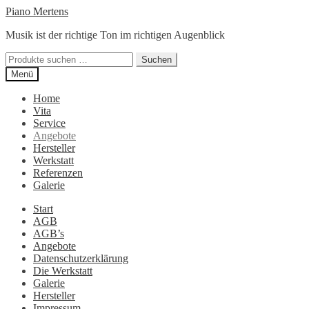
Zur
Zum
Piano Mertens
Navigation
Inhalt
Musik ist der richtige Ton im richtigen Augenblick
springen
springen
Suchen
Suchen
nach:
Menü
Home
Vita
Service
Angebote
Hersteller
Werkstatt
Referenzen
Galerie
Start
AGB
AGB’s
Angebote
Datenschutzerklärung
Die Werkstatt
Galerie
Hersteller
Impressum