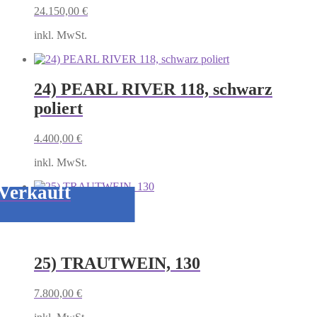
24.150,00
€
inkl. MwSt.
24) PEARL RIVER 118, schwarz
poliert
4.400,00
€
inkl. MwSt.
Verkauft
25) TRAUTWEIN, 130
7.800,00
€