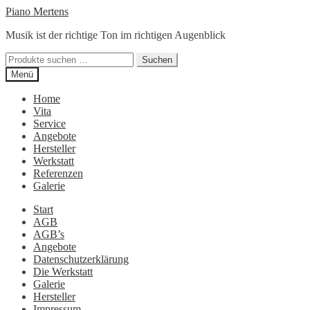
Zur
Zum
Piano Mertens
Navigation
Inhalt
Musik ist der richtige Ton im richtigen Augenblick
springen
springen
Suchen
Suchen
nach:
Menü
Home
Vita
Service
Angebote
Hersteller
Werkstatt
Referenzen
Galerie
Start
AGB
AGB’s
Angebote
Datenschutzerklärung
Die Werkstatt
Galerie
Hersteller
Impressum