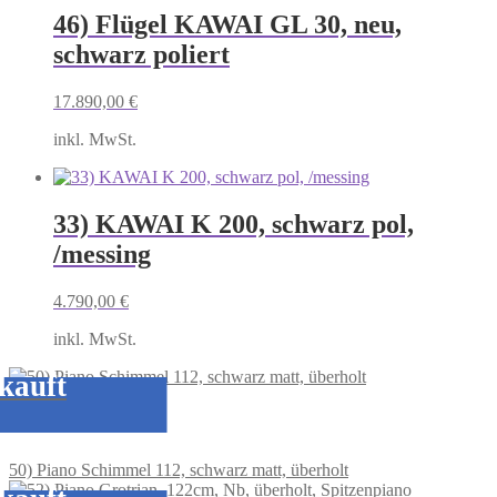
46) Flügel KAWAI GL 30, neu,
schwarz poliert
17.890,00
€
inkl. MwSt.
33) KAWAI K 200, schwarz pol,
/messing
4.790,00
€
inkl. MwSt.
kauft
50) Piano Schimmel 112, schwarz matt, überholt