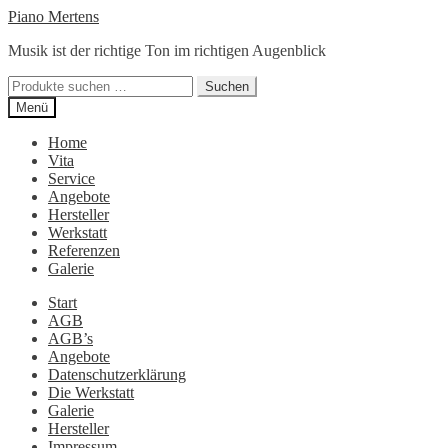
Zur
Zum
Piano Mertens
Navigation
Inhalt
Musik ist der richtige Ton im richtigen Augenblick
springen
springen
Suchen
Suchen
nach:
Menü
Home
Vita
Service
Angebote
Hersteller
Werkstatt
Referenzen
Galerie
Start
AGB
AGB’s
Angebote
Datenschutzerklärung
Die Werkstatt
Galerie
Hersteller
Impressum