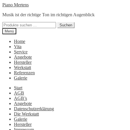
Zur
Zum
Piano Mertens
Navigation
Inhalt
Musik ist der richtige Ton im richtigen Augenblick
springen
springen
Suchen
Suchen
nach:
Menü
Home
Vita
Service
Angebote
Hersteller
Werkstatt
Referenzen
Galerie
Start
AGB
AGB’s
Angebote
Datenschutzerklärung
Die Werkstatt
Galerie
Hersteller
Impressum