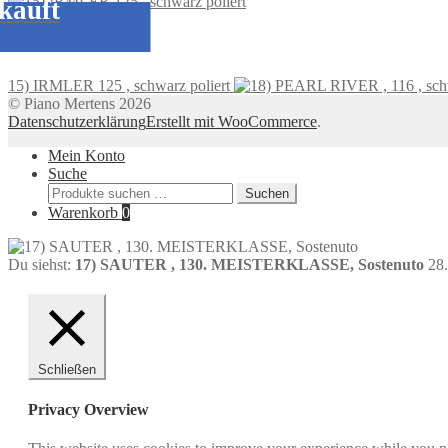
kauft
15) IRMLER 125 , schwarz poliert
© Piano Mertens 2026
Datenschutzerklärung
Erstellt mit WooCommerce
.
Mein Konto
Suche
Suchen
Suchen
nach:
Warenkorb
0
Du siehst:
17) SAUTER , 130. MEISTERKLASSE, Sostenuto
28
Schließen
Privacy Overview