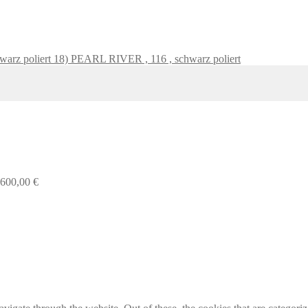
18) PEARL RIVER , 116 , schwarz poliert
.600,00
€