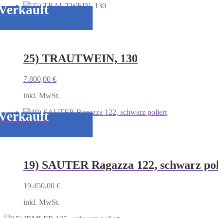
Verkauft
25) TRAUTWEIN, 130
7.800,00
€
inkl. MwSt.
Verkauft
19) SAUTER Ragazza 122, schwarz pol
19.450,00
€
inkl. MwSt.