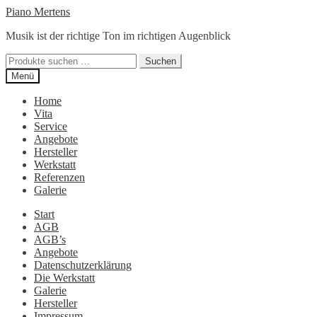
Zur
Zum
Piano Mertens
Navigation
Inhalt
Musik ist der richtige Ton im richtigen Augenblick
springen
springen
Suchen
Suchen
nach:
Menü
Home
Vita
Service
Angebote
Hersteller
Werkstatt
Referenzen
Galerie
Start
AGB
AGB’s
Angebote
Datenschutzerklärung
Die Werkstatt
Galerie
Hersteller
Impressum